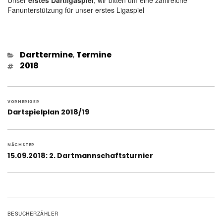
Fanunterstützung für unser erstes Ligaspiel
Kategorien
Darttermine
,
Termine
Schlagwörter
2018
Beitragsnavigation
VORHERIGER
Vorheriger
Dartspielplan 2018/19
Beitrag:
NÄCHSTER
Nächster
15.09.2018: 2. Dartmannschaftsturnier
Beitrag:
BESUCHERZÄHLER