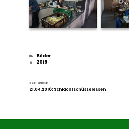
Kategorien
Bilder
Schlagwörter
2018
Beitragsnavigation
VORHERIGER
Vorheriger
21.04.2018: Schlachtschüsselessen
Beitrag: