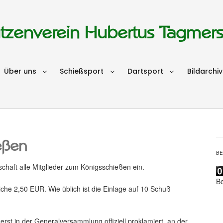
tzenverein Hubertus Tagmer
Über uns
Schießsport
Dartsport
Bildarchiv
eßen
B
chaft alle Mitglieder zum Königsschießen ein.
B
iche 2,50 EUR. Wie üblich ist die Einlage auf 10 Schuß
st in der Generalversammlung offiziell proklamiert, an der