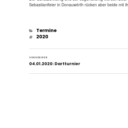
Sebastianifeier in Donauwörth rücken aber beide mit i
Kategorien
Termine
Schlagwörter
2020
Beitragsnavigation
VORHERIGER
Vorheriger
04.01.2020: Dartturnier
Beitrag: