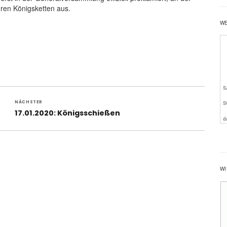
hren Königsketten aus.
W
NÄCHSTER
Nächster
17.01.2020: Königsschießen
Beitrag:
WI