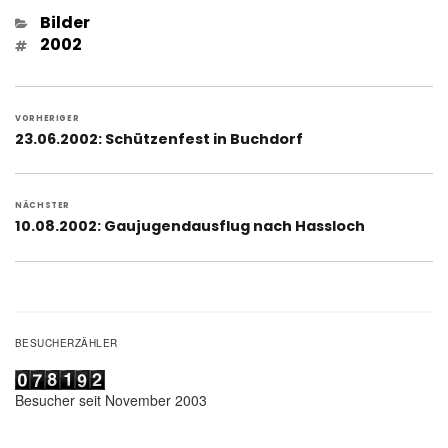
Kategorien
Bilder
Schlagwörter
2002
Beitragsnavigation
VORHERIGER
Vorheriger
23.06.2002: Schützenfest in Buchdorf
Beitrag:
NÄCHSTER
Nächster
10.08.2002: Gaujugendausflug nach Hassloch
Beitrag:
BESUCHERZÄHLER
Besucher seit November 2003