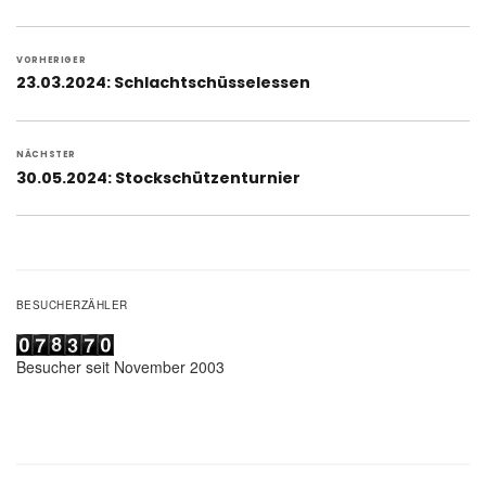
Beitragsnavigation
VORHERIGER
Vorheriger
23.03.2024: Schlachtschüsselessen
Beitrag:
NÄCHSTER
Nächster
30.05.2024: Stockschützenturnier
Beitrag:
BESUCHERZÄHLER
Besucher seit November 2003