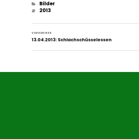
Kategorien
Bilder
Schlagwörter
2013
Beitragsnavigation
VORHERIGER
Vorheriger
13.04.2013: Schlachschüsselessen
Beitrag: