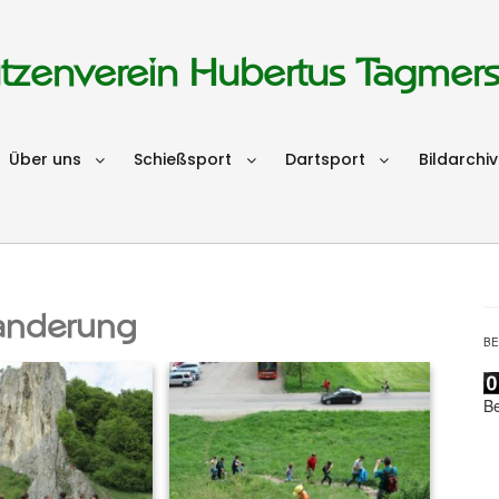
tzenverein Hubertus Tagmer
Über uns
Schießsport
Dartsport
Bildarchiv
anderung
B
B