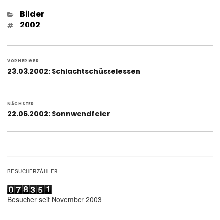
Kategorien
Bilder
Schlagwörter
2002
Beitragsnavigation
VORHERIGER
Vorheriger
23.03.2002: Schlachtschüsselessen
Beitrag:
NÄCHSTER
Nächster
22.06.2002: Sonnwendfeier
Beitrag:
BESUCHERZÄHLER
Besucher seit November 2003