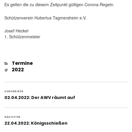
Es gelten die zu diesem Zeitpunkt gültigen Corona-Regeln.
Schützenverein Hubertus Tagmersheim e.V.
Josef Heckel
1. Schützenmeister
Kategorien
Termine
Schlagwörter
2022
Beitragsnavigation
VORHERIGER
Vorheriger
02.04.2022: Der AWV räumt auf
Beitrag:
NÄCHSTER
Nächster
22.04.2022: Königsschießen
Beitrag: