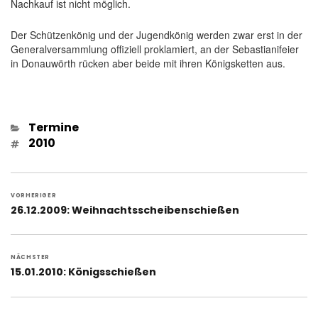
Nachkauf ist nicht möglich.
Der Schützenkönig und der Jugendkönig werden zwar erst in der
Generalversammlung offiziell proklamiert, an der Sebastianifeier
in Donauwörth rücken aber beide mit ihren Königsketten aus.
Kategorien
Termine
Schlagwörter
2010
Beitragsnavigation
VORHERIGER
Vorheriger
26.12.2009: Weihnachtsscheibenschießen
Beitrag:
NÄCHSTER
Nächster
15.01.2010: Königsschießen
Beitrag: