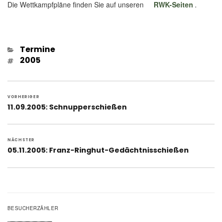
Die Wettkampfpläne finden Sie auf unseren
RWK-Seiten
.
Kategorien
Termine
Schlagwörter
2005
Beitragsnavigation
VORHERIGER
Vorheriger
11.09.2005: Schnupperschießen
Beitrag:
NÄCHSTER
Nächster
05.11.2005: Franz-Ringhut-Gedächtnisschießen
Beitrag:
BESUCHERZÄHLER