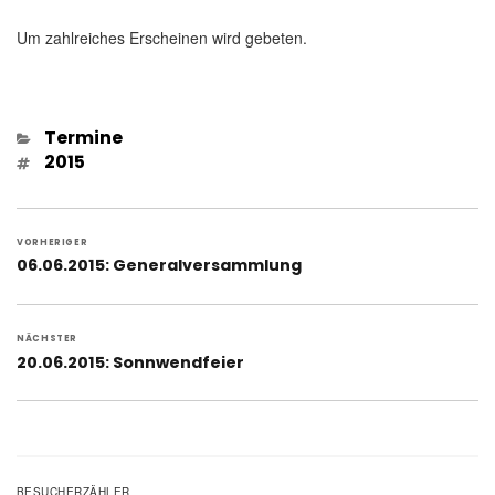
Um zahlreiches Erscheinen wird gebeten.
Kategorien
Termine
Schlagwörter
2015
Beitragsnavigation
VORHERIGER
Vorheriger
06.06.2015: Generalversammlung
Beitrag:
NÄCHSTER
Nächster
20.06.2015: Sonnwendfeier
Beitrag:
BESUCHERZÄHLER