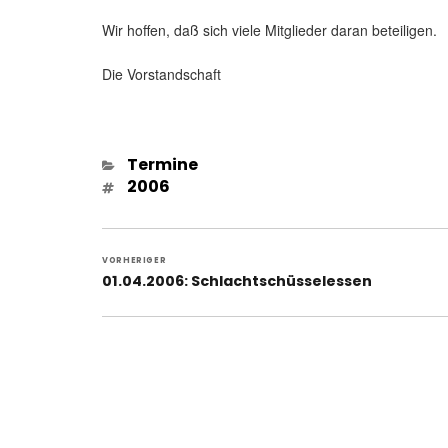
Wir hoffen, daß sich viele Mitglieder daran beteiligen.
Die Vorstandschaft
Kategorien
Termine
Schlagwörter
2006
Beitragsnavigation
VORHERIGER
Vorheriger
01.04.2006: Schlachtschüsselessen
Beitrag: