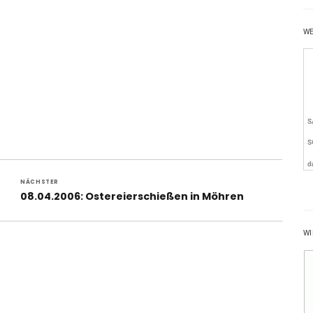
W
NÄCHSTER
Nächster
08.04.2006: Ostereierschießen in Möhren
Beitrag:
WI