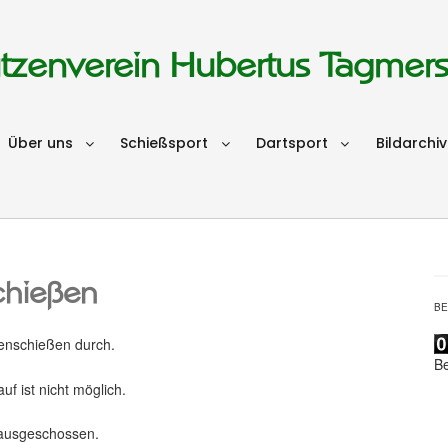
tzenverein Hubertus Tagmer
Über uns
Schießsport
Dartsport
Bildarchiv
chießen
B
kenschießen durch.
B
f ist nicht möglich.
rausgeschossen.