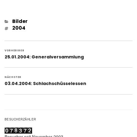
Kategorien
Bilder
Schlagwörter
2004
Beitragsnavigation
VORHERIGER
Vorheriger
25.01.2004: Generalversammlung
Beitrag:
NÄCHSTER
Nächster
03.04.2004: Schlachschüsselessen
Beitrag:
BESUCHERZÄHLER
Besucher seit November 2003