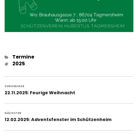
Kategorien
Termine
Schlagwörter
2025
Beitragsnavigation
VORHERIGER
Vorheriger
22.11.2025: Feurige Weihnacht
Beitrag:
NÄCHSTER
Nächster
12.02.2025: Adventsfenster im Schützenheim
Beitrag: