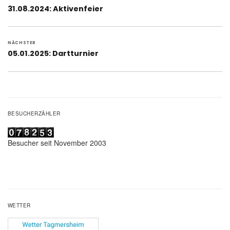
Vorheriger
31.08.2024: Aktivenfeier
Beitrag:
NÄCHSTER
Nächster
05.01.2025: Dartturnier
Beitrag:
BESUCHERZÄHLER
Besucher seit November 2003
WETTER