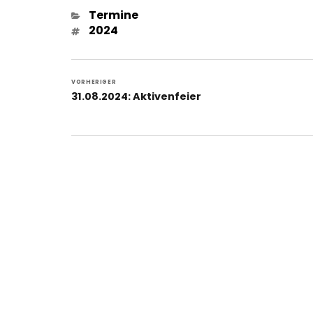
Kategorien
Termine
Schlagwörter
2024
Beitragsnavigation
VORHERIGER
Vorheriger
31.08.2024: Aktivenfeier
Beitrag: