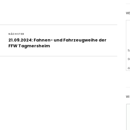
W
NÄCHSTER
Nächster
21.09.2024: Fahnen- und Fahrzeugweihe der
Beitrag:
FFW Tagmersheim
WI