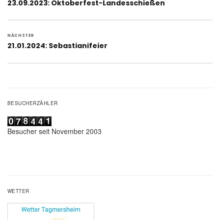
Vorheriger
23.09.2023: Oktoberfest-Landesschießen
Beitrag:
NÄCHSTER
Nächster
21.01.2024: Sebastianifeier
Beitrag:
BESUCHERZÄHLER
Besucher seit November 2003
WETTER