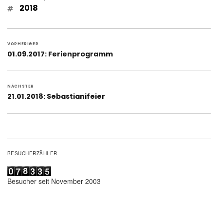
Schlagwörter
2018
Beitragsnavigation
VORHERIGER
Vorheriger
01.09.2017: Ferienprogramm
Beitrag:
NÄCHSTER
Nächster
21.01.2018: Sebastianifeier
Beitrag:
BESUCHERZÄHLER
Besucher seit November 2003