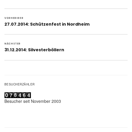
Beitragsnavigation
VORHERIGER
Vorheriger
27.07.2014: Schützenfest in Nordheim
Beitrag:
NÄCHSTER
Nächster
31.12.2014: Silvesterböllern
Beitrag:
BESUCHERZÄHLER
Besucher seit November 2003