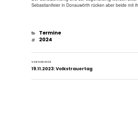
Sebastianifeier in Donauwörth rücken aber beide mit i
Kategorien
Termine
Schlagwörter
2024
Beitragsnavigation
VORHERIGER
Vorheriger
19.11.2023: Volkstrauertag
Beitrag: