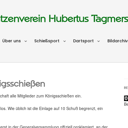
tzenverein Hubertus Tagmer
Über uns
Schießsport
Dartsport
Bildarchiv
igsschießen
B
haft alle Mitglieder zum Königsschießen ein.
B
os. Wie üblich ist die Einlage auf 10 Schuß begrenzt, ein
st in der Generalversammlung offiziell proklamiert, an der