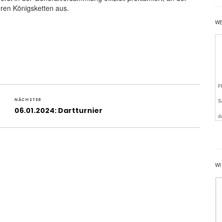
hren Königsketten aus.
W
NÄCHSTER
Nächster
06.01.2024: Dartturnier
Beitrag:
WI