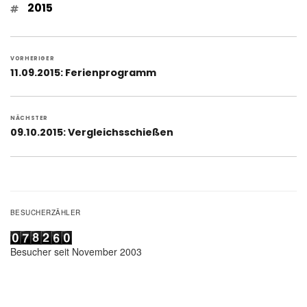
Schlagwörter
2015
Beitragsnavigation
VORHERIGER
Vorheriger
11.09.2015: Ferienprogramm
Beitrag:
NÄCHSTER
Nächster
09.10.2015: Vergleichsschießen
Beitrag:
BESUCHERZÄHLER
Besucher seit November 2003