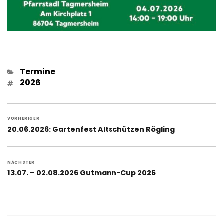
Kategorien
Termine
Schlagwörter
2026
Beitragsnavigation
VORHERIGER
Vorheriger
20.06.2026: Gartenfest Altschützen Rögling
Beitrag:
NÄCHSTER
Nächster
13.07. – 02.08.2026 Gutmann-Cup 2026
Beitrag: