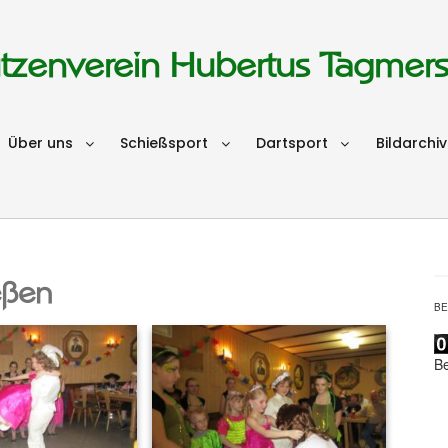
tzenverein Hubertus Tagmer
Über uns
Schießsport
Dartsport
Bildarchiv
eßen
B
B