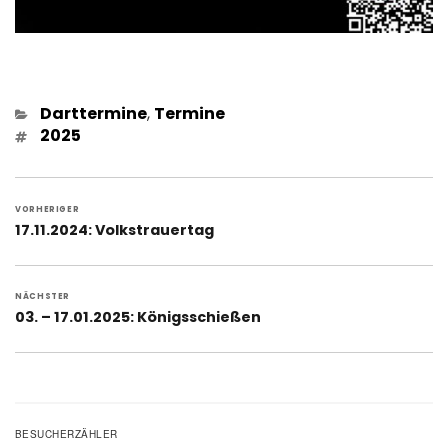
Kategorien
Darttermine
,
Termine
Schlagwörter
2025
Beitragsnavigation
VORHERIGER
Vorheriger
17.11.2024: Volkstrauertag
Beitrag:
NÄCHSTER
Nächster
03. – 17.01.2025: Königsschießen
Beitrag:
BESUCHERZÄHLER