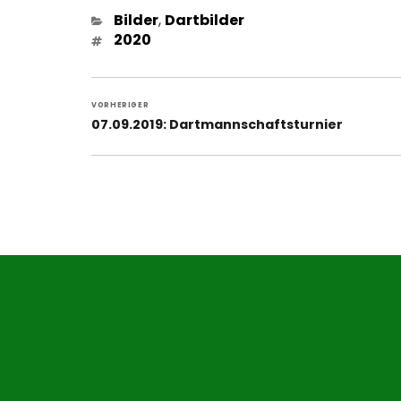
Kategorien
Bilder
,
Dartbilder
Schlagwörter
2020
Beitragsnavigation
VORHERIGER
Vorheriger
07.09.2019: Dartmannschaftsturnier
Beitrag: