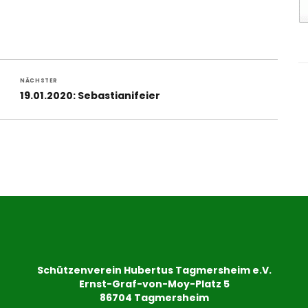
NÄCHSTER
Nächster
19.01.2020: Sebastianifeier
Beitrag:
Schützenverein Hubertus Tagmersheim e.V.
Ernst-Graf-von-Moy-Platz 5
86704 Tagmersheim