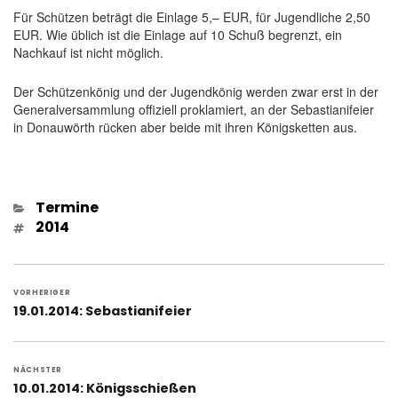
Für Schützen beträgt die Einlage 5,– EUR, für Jugendliche 2,50
EUR. Wie üblich ist die Einlage auf 10 Schuß begrenzt, ein
Nachkauf ist nicht möglich.
Der Schützenkönig und der Jugendkönig werden zwar erst in der
Generalversammlung offiziell proklamiert, an der Sebastianifeier
in Donauwörth rücken aber beide mit ihren Königsketten aus.
Kategorien
Termine
Schlagwörter
2014
Beitragsnavigation
VORHERIGER
Vorheriger
19.01.2014: Sebastianifeier
Beitrag:
NÄCHSTER
Nächster
10.01.2014: Königsschießen