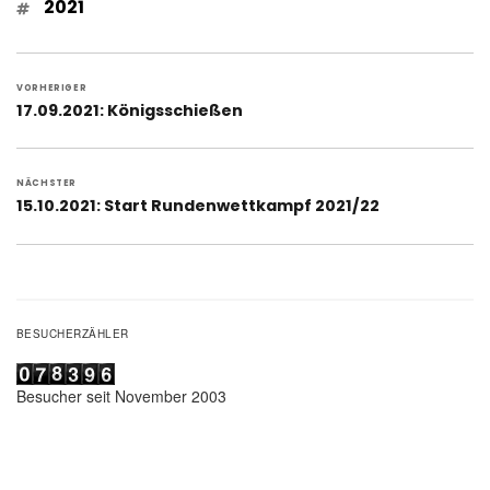
Schlagwörter
2021
Beitragsnavigation
VORHERIGER
Vorheriger
17.09.2021: Königsschießen
Beitrag:
NÄCHSTER
Nächster
15.10.2021: Start Rundenwettkampf 2021/22
Beitrag:
BESUCHERZÄHLER
Besucher seit November 2003