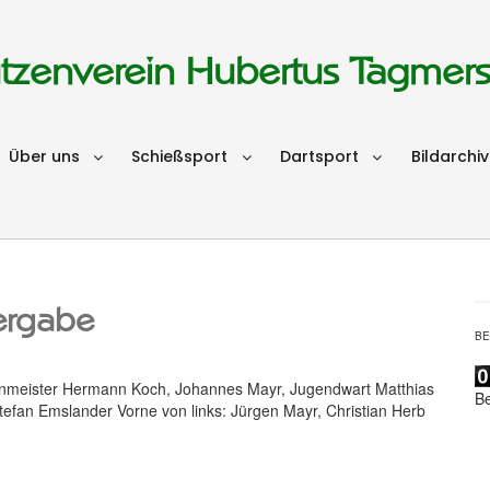
tzenverein Hubertus Tagmer
Über uns
Schießsport
Dartsport
Bildarchiv
ergabe
B
enmeister Hermann Koch, Johannes Mayr, Jugendwart Matthias
B
efan Emslander Vorne von links: Jürgen Mayr, Christian Herb