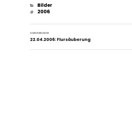
Kategorien
Bilder
Schlagwörter
2006
Beitragsnavigation
VORHERIGER
Vorheriger
22.04.2006: Flursäuberung
Beitrag: