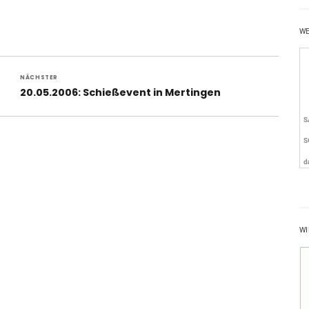
W
NÄCHSTER
Nächster
20.05.2006: Schießevent in Mertingen
Beitrag:
WI