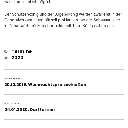
Nachkauf ist nicht möglich.
Der Schützenkönig und der Jugendkönig werden zwar erst in der
Generalversammlung offiziell proklamiert, an der Sebastianifeier
in Donauwörth rücken aber beide mit ihren Königsketten aus.
Kategorien
Termine
Schlagwörter
2020
Beitragsnavigation
VORHERIGER
Vorheriger
20.12.2019: Weihnachtspreisschießen
Beitrag:
NÄCHSTER
Nächster
04.01.2020: Dartturnier
Beitrag: