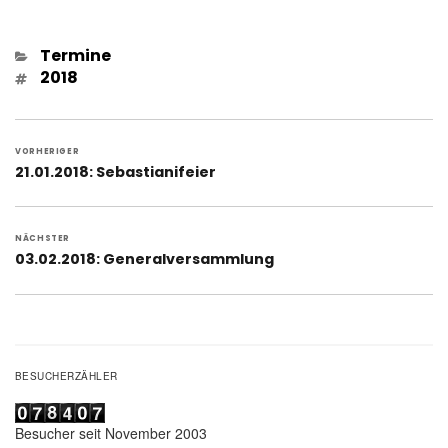
Kategorien
Termine
Schlagwörter
2018
Beitragsnavigation
VORHERIGER
Vorheriger
21.01.2018: Sebastianifeier
Beitrag:
NÄCHSTER
Nächster
03.02.2018: Generalversammlung
Beitrag:
BESUCHERZÄHLER
Besucher seit November 2003