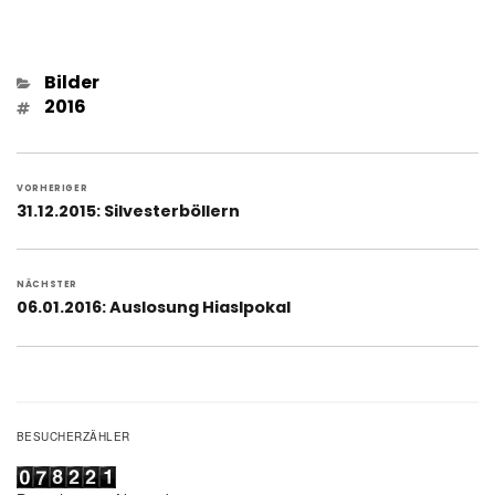
Kategorien
Bilder
Schlagwörter
2016
Beitragsnavigation
VORHERIGER
Vorheriger
31.12.2015: Silvesterböllern
Beitrag:
NÄCHSTER
Nächster
06.01.2016: Auslosung Hiaslpokal
Beitrag:
BESUCHERZÄHLER