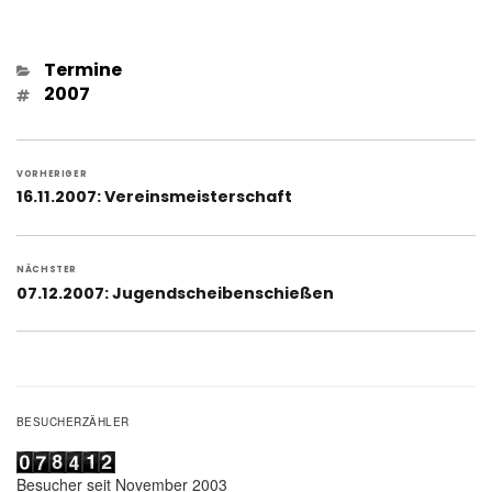
Kategorien
Termine
Schlagwörter
2007
Beitragsnavigation
VORHERIGER
Vorheriger
16.11.2007: Vereinsmeisterschaft
Beitrag:
NÄCHSTER
Nächster
07.12.2007: Jugendscheibenschießen
Beitrag:
BESUCHERZÄHLER
Besucher seit November 2003