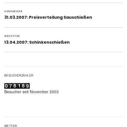
Beitragsnavigation
VORHERIGER
Vorheriger
31.03.2007: Preisverteilung Sauschießen
Beitrag:
NÄCHSTER
Nächster
13.04.2007: Schinkenschießen
Beitrag:
BESUCHERZÄHLER
Besucher seit November 2003
WETTER