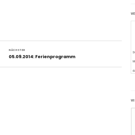
W
NÄCHSTER
Nächster
05.09.2014: Ferienprogramm
Beitrag:
WI