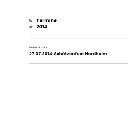
Kategorien
Termine
Schlagwörter
2014
Beitragsnavigation
VORHERIGER
Vorheriger
27.07.2014: Schützenfest Nordheim
Beitrag: