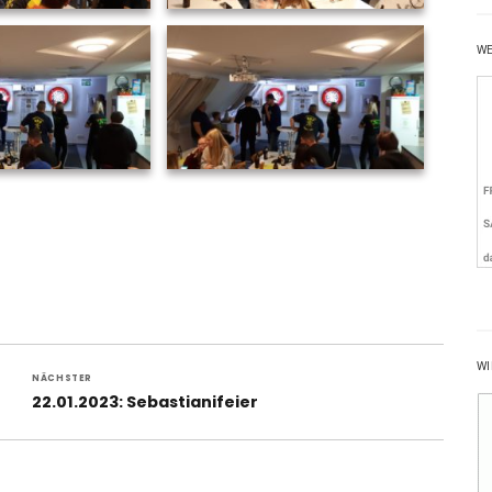
W
WI
NÄCHSTER
Nächster
22.01.2023: Sebastianifeier
Beitrag: