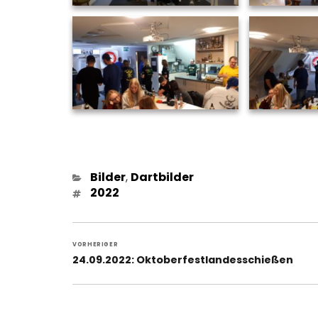
Kategorien
Bilder
,
Dartbilder
Schlagwörter
2022
Beitragsnavigation
VORHERIGER
Vorheriger
24.09.2022: Oktoberfestlandesschießen
Beitrag: