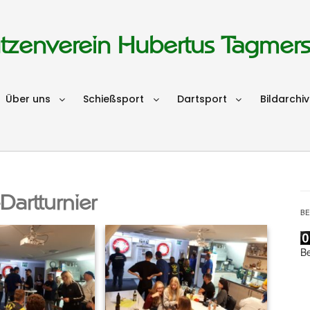
tzenverein Hubertus Tagmer
Über uns
Schießsport
Dartsport
Bildarchiv
Dartturnier
B
B