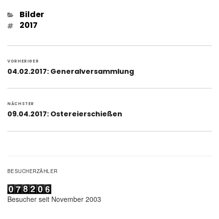
Kategorien
Bilder
Schlagwörter
2017
Beitragsnavigation
VORHERIGER
Vorheriger
04.02.2017: Generalversammlung
Beitrag:
NÄCHSTER
Nächster
09.04.2017: Ostereierschießen
Beitrag:
BESUCHERZÄHLER
Besucher seit November 2003